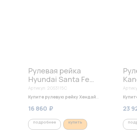
Рулевая рейка
Рул
Hyundai Santa Fe
Kan
Classic 2007-2013.
Артикул:
2GS3115C
Артик
Купите рулевую рейку Хендай
Купит
Санта Фе Классик
2007-2013,
Кангу
₽
₽
16 860
17 300
23 9
получите
1.ООО рублей в подарок
на ее
рублей
установку,
плюс 5% Кэшбэк
на
плюс 
подробнее
купить
под
автозапчасти!