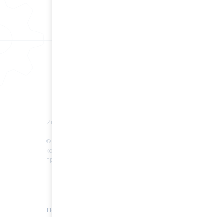
Информация
© 2022 Все права защищены. Любое
копирование материалов без разрешение
правообладателя запрещено.
Политика конфиденциальности