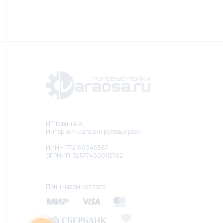
ИП Кувин А.А.
Интернет-магазин рулевых реек
ИИНН: 772160946587
ОГРНИП: 325774600115762
Принимаем к оплате: