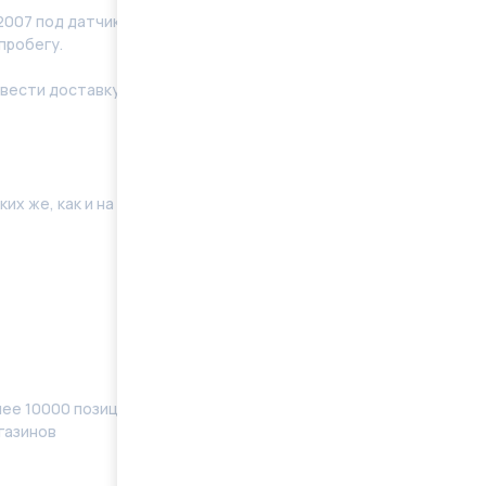
007 под датчик восстановленные в заводских
пробегу.
ести доставку по Москве, области. Отправку в
их же, как и на Вашей машине. Поэтому мы готовы
ее 10000 позиций, наименований) в наличии
газинов