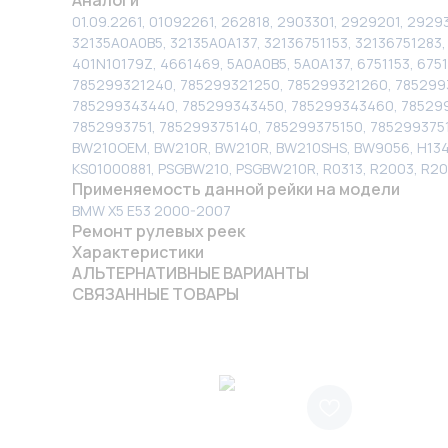
01.09.2261, 01092261, 262818, 2903301, 2929201, 29
32135A0A0B5, 32135A0A137, 32136751153, 32136751283
401N10179Z, 4661469, 5A0A0B5, 5A0A137, 6751153, 675
785299321240, 785299321250, 785299321260, 785299
785299343440, 785299343450, 785299343460, 785299
7852993751, 785299375140, 785299375150, 785299375
BW210OEM, BW210R, BW210R, BW210SHS, BW9056, H1346
KS01000881, PSGBW210, PSGBW210R, R0313, R2003, R2
Применяемость данной рейки на модели
BMW X5 E53 2000-2007
Ремонт рулевых реек
Характеристики
АЛЬТЕРНАТИВНЫЕ ВАРИАНТЫ
СВЯЗАННЫЕ ТОВАРЫ