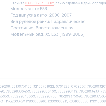
Звоните
8 (495) 783-89-82
, рейку сделаем в день обраще
Модель авто: Е53
Год выпуска авто: 2000-2007
Вид рулевой рейки: Гидравлическая
Состояние: Восстановленная
Модельный ряд: X5 E53 [1999-2006]
69268, 32136751153, 32136761822, 6761822, 6769267, 78529932
40, 785299336450, 785299336460, 7852993419, 7852993433, 78
5650, 785299345660, 7852993750, 785299375040, 785299375050
Q, HNQ2003KW, KS00000910, KS00000911, KS01000880, KS010008