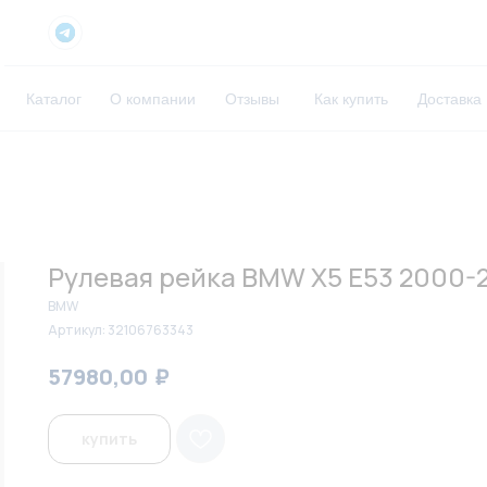
Каталог
О компании
Отзывы
Как купить
Доставка
Рулевая рейка BMW X5 E53 2000-2
BMW
Артикул:
32106763343
₽
₽
57980,00
59500,00
купить