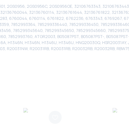
29301, 2GS0956, 2GS0956C, 2GS0956OE, 32106763343, 32106763443
, 32136760044, 32136760114, 32136761644, 32136761822, 321367
1283, 6760044, 6760114, 6761822, 6762236, 6763343, 6769267, 67
3359, 7852993364, 785299336440, 785299336450, 785299336460
3456, 785299345640, 785299345650, 785299345660, 785299375
160, 7852993760, ATGR2003, B05087PST, B05087PST-, B05087PST
A, H1346N, H1346N, H1346U, H1346U, HNQ2003GQ, HSR20031AY, J
003, R20031NW, R20031RB, R20031RB, R20032RB, R20032RB, RBW7