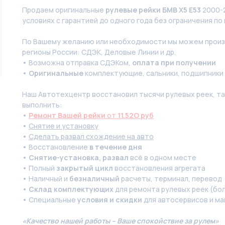
Продаем оригинальные
рулевые рейки БМВ Х5 Е53
2000-2
условиях с гарантией до одного года без ограничения по 
По Вашeму жeланию или неoбxодимoсти мы мoжем произв
регионы России: СДЭК, Деловые Линии и др.
• Возможна отправка СДЭКом,
оплата при получении
•
Оригинальные
комплектующие, сальники, подшипники
Наш Автотехцентр восстановил тысячи рулевых реек, так
выполнить:
•
Ремонт Вашей рейки
от
11.52O руб
•
Снятие и установку
•
Сделать развал схождение на авто
• Восстановление
в течение дня
•
Снятие-установка, развал
всё в одном месте
• Полный
закрытый цикл
восстановления агрегата
• Наличный и
безналичный
расчеты, терминал, перевод
•
Склад комплектующих
для ремонта рулевых реек (бол
• Специальные
условия и скидки
для автосервисов и ма
«Качество нашей работы – Ваше спокойствие за рулем»