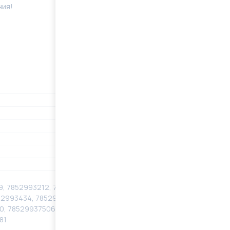
ния!
09, 7852993212, 785299321240, 785299321250,
52993434, 785299343440, 785299343450,
, 785299375060, 7852993751, 785299375140,
81