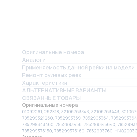
Оригинальные номера
Аналоги
Применяемость данной рейки на модели
Ремонт рулевых реек
Характеристики
АЛЬТЕРНАТИВНЫЕ ВАРИАНТЫ
СВЯЗАННЫЕ ТОВАРЫ
Оригинальные номера
01092261, 262818, 32106763343, 32106763443, 321067
785299321260, 7852993359, 7852993364, 7852993364
785299343460, 7852993456, 785299345640, 78529934
785299375150, 785299375160, 7852993760, HNQ2003G
Аналоги