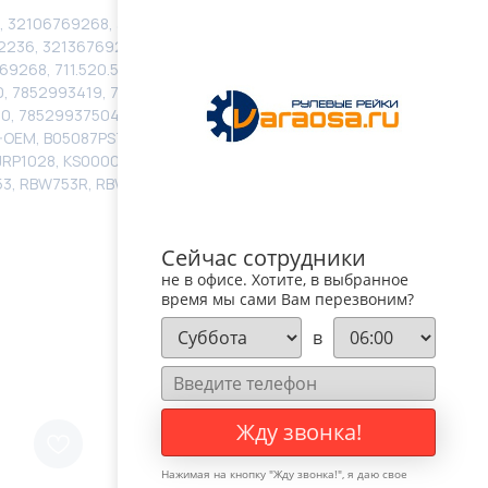
, 32106769268, 32106788212, 32131153, 32134661469,
62236, 32136769267, 32136769268, 32136774339,
69268, 711.520.578, 77R281, 7852993209, 7852993212,
, 7852993419, 7852993433, 7852993434,
0, 785299375040, 785299375050, 785299375060,
-OEM, B05087PST-R, B05087PST-RF, BW210, BW210OEM,
RP1028, KS00000910, KS00000911, KS01000880,
53, RBW753R, RBW753R, ST-32136761823
Сейчас сотрудники
не в офисе. Хотите, в выбранное
время мы сами Вам перезвоним?
в
Жду звонка!
Нажимая на кнопку "
Жду звонка!
", я даю свое