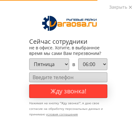
Закрыть
0
0
+7 (495) 783-89-82
Сейчас сотрудники
не в офисе. Хотите, в выбранное
время мы сами Вам перезвоним?
в
Жду звонка!
Нажимая на кнопку "
Жду звонка!
", я даю свое
согласие на обработку персональных данных и
принимаю
условия соглашения