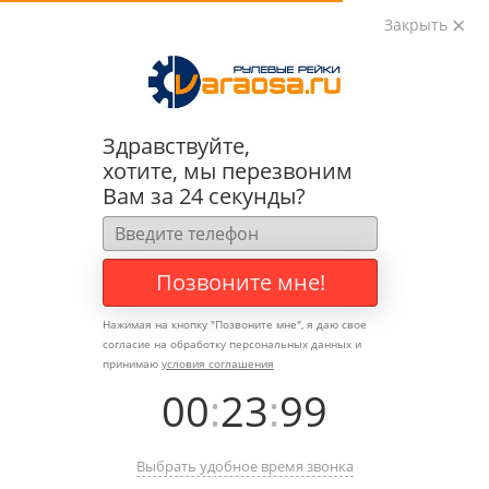
Закрыть
0
0
+7 (495) 783-89-82
Здравствуйте,
хотите, мы перезвоним
Вам за 24 секунды?
Позвоните мне!
Нажимая на кнопку "
Позвоните мне
", я даю свое
согласие на обработку персональных данных и
принимаю
условия соглашения
00
:
23
:
99
Выбрать удобное время звонка