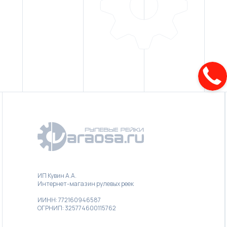
ИП Кувин А.А.
Интернет-магазин рулевых реек
ИИНН: 772160946587
ОГРНИП: 325774600115762