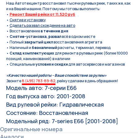
Наш Автотехцентр восстановил тысячи рулевых реек, таких же, как
и на Вашей машине. Поэтому мы готовы выполнить:
•
Ремонт Вашей рейки от 11.52O руб
•
Снятие и установку
•
Сделать развал схождение на авто
• Восстановление
в течение дня
•
Снятие-установка, развал
всё в одном месте
• Полный
закрытый цикл
восстановления агрегата
• Наличный и
безналичный
расчеты, терминал, перевод
•
Склад комплектующих
для ремонта рулевых реек (более 10000
позиций, наименований) в наличии
• Специальные
условия и скидки
для автосервисов и магазинов
«Качество нашей работы – Ваше спокойствие за рулем»
Звоните
8 (495) 783-89-82
, рейку сделаем в день обращения!
Модель авто: 7-серии Е66
Год выпуска авто: 2001-2008
Вид рулевой рейки: Гидравлическая
Состояние: Восстановленная
Модельный ряд: 7-series E66 [2001-2008]
Оригинальные номера
Аналоги