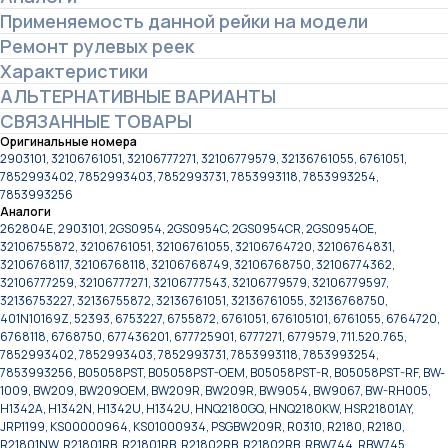
Применяемость данной рейки на модели
Ремонт рулевых реек
Характеристики
АЛЬТЕРНАТИВНЫЕ ВАРИАНТЫ
СВЯЗАННЫЕ ТОВАРЫ
Оригинальные номера
2903101, 32106761051, 32106777271, 32106779579, 32136761055, 6761051,
7852993402, 7852993403, 7852993731, 7853993118, 7853993254,
7853993256
Аналоги
262804E, 2903101, 2GS0954, 2GS0954C, 2GS0954CR, 2GS0954OE,
32106755872, 32106761051, 32106761055, 32106764720, 32106764831,
32106768117, 32106768118, 32106768749, 32106768750, 32106774362,
32106777259, 32106777271, 32106777543, 32106779579, 32106779597,
32136753227, 32136755872, 32136761051, 32136761055, 32136768750,
401N10169Z, 52393, 6753227, 6755872, 6761051, 676105101, 6761055, 6764720,
6768118, 6768750, 677436201, 677725901, 6777271, 6779579, 711.520.765,
7852993402, 7852993403, 7852993731, 7853993118, 7853993254,
7853993256, B05058PST, B05058PST-OEM, B05058PST-R, B05058PST-RF, BW-
1009, BW209, BW209OEM, BW209R, BW209R, BW9054, BW9067, BW-RH005,
H1342A, H1342N, H1342U, H1342U, HNQ2180GQ, HNQ2180KW, HSR21801AY,
JRP1199, KS00000964, KS01000934, PSGBW209R, R0310, R2180, R2180,
R21801NW, R21801RB, R21801RB, R21802RB, R21802RB, RBW744, RBW745,