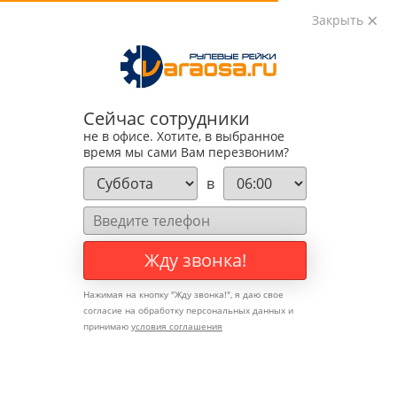
Закрыть
0
0
+7 (495) 783-89-82
Сейчас сотрудники
не в офисе. Хотите, в выбранное
время мы сами Вам перезвоним?
в
Жду звонка!
Нажимая на кнопку "
Жду звонка!
", я даю свое
согласие на обработку персональных данных и
принимаю
условия соглашения