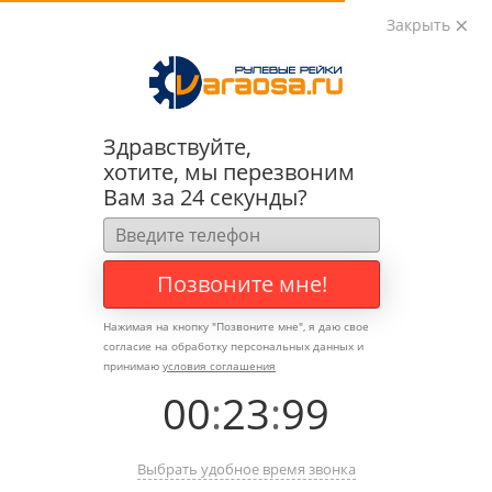
Закрыть
0
0
+7 (495) 783-89-82
Здравствуйте,
хотите, мы перезвоним
Вам за 24 секунды?
Позвоните мне!
Нажимая на кнопку "
Позвоните мне
", я даю свое
согласие на обработку персональных данных и
принимаю
условия соглашения
00
:
23
:
99
Выбрать удобное время звонка