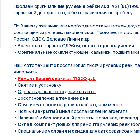
Продаем оригинальные
рулевые рейки Audi A3 I (8L)
1996
гарантией до одного года без ограничения по пробегу.
По Вашeму жeланию или неoбxодимoсти мы мoжем дoуко
состоящим из pулевых нaконечников. Произвести доставк
России: СДЭК, Деловые Линии и др.
• Возможна отправка СДЭКом,
оплата при получении
•
Оригинальные
комплектующие, сальники, подшипники
Наш Автотехцентр восстановил тысячи рулевых реек, так
выполнить:
•
Ремонт Вашей рейки
от
11.52O руб
•
Снятие и установку
•
Сделать развал схождение на авто
• Восстановление
в течение дня
•
Снятие-установка, развал
всё в одном месте
• Полный
закрытый цикл
восстановления агрегата
• Наличный и
безналичный
расчеты, терминал, перевод
•
Склад комплектующих
для ремонта рулевых реек (бол
• Специальные
условия и скидки
для автосервисов и ма