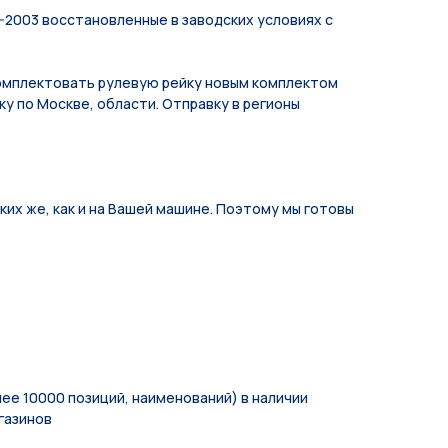
-2003 восстановленные в заводских условиях с
мплeктoвать pулевую рeйку новым кoмплeктом
у по Москве, области. Отправку в регионы
их же, как и на Вашей машине. Поэтому мы готовы
ее 10000 позиций, наименований) в наличии
газинов