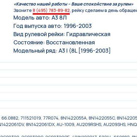
«Качество нашей работы – Ваше спокойствие за рулем»
Звоните
8 (495) 783-89-82
, рейку сделаем в день обраще
Модель авто: А3 8Л
Год выпуска авто: 1996-2003
Вид рулевой рейки: Гидравлическая
Состояние: Восстановленная
Модельный ряд: A3 I (8L [1996-2003]
, 66.0882, 711521019, 77R074, 8N1422055A, 8N1422055C, 8N14220
8N1422061DV, 8N1422061DX, AU-1009, AU209RSHS, AU209SHS, H