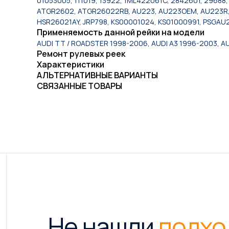
01053005, 111019, 13922, 1ML422061C, 2842601, 2968
ATGR2602, ATGR26022RB, AU223, AU223OEM, AU223R, 
HSR26021AY, JRP798, KS00001024, KS01000991, PSGAU
Применяемость данной рейки на модели
AUDI TT / ROADSTER 1998-2006, AUDI A3 1996-2003, A
Ремонт рулевых реек
Характеристики
АЛЬТЕРНАТИВНЫЕ ВАРИАНТЫ
СВЯЗАННЫЕ ТОВАРЫ
Не нашли
подхо