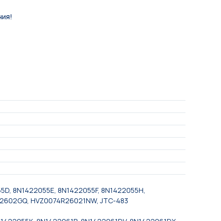
ния!
55D, 8N1422055E, 8N1422055F, 8N1422055H,
NQ2602GQ, HVZ0074R26021NW, JTC-483