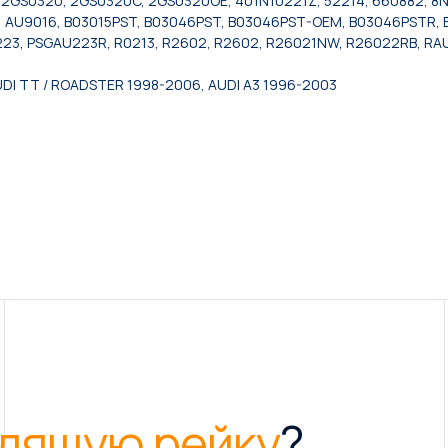
8, 2GS0320, 2GS0320C, 2GS0320OE, 401N10221Z, 52214, 660882, 
AU9016, B03015PST, B03046PST, B03046PST-OEM, B03046PSTR, B0
223, PSGAU223R, R0213, R2602, R2602, R26021NW, R26022RB, RAU
UDI TT / ROADSTER 1998-2006, AUDI A3 1996-2003
дящую рейку
?