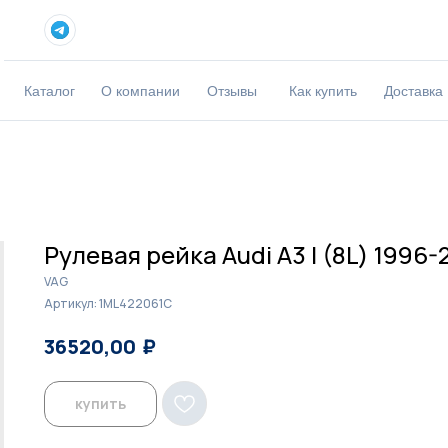
Каталог
О компании
Отзывы
Как купить
Доставка
Рулевая рейка Audi A3 I (8L) 1996-
VAG
Артикул:
1ML422061C
₽
₽
36520,00
37500,00
купить