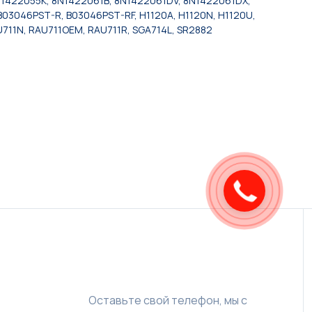
8N1422055K, 8N1422061B, 8N1422061DV, 8N1422061DX,
3046PST-R, B03046PST-RF, H1120A, H1120N, H1120U,
711N, RAU711OEM, RAU711R, SGA714L, SR2882
Оставьте свой телефон, мы с