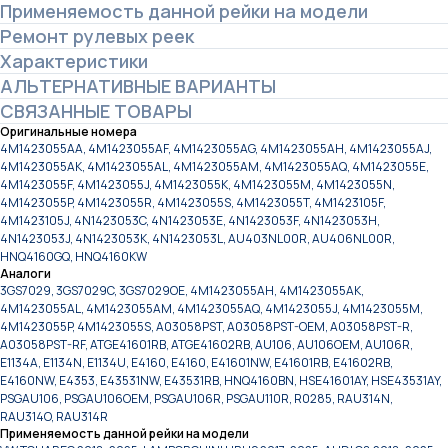
Применяемость данной рейки на модели
Ремонт рулевых реек
Характеристики
АЛЬТЕРНАТИВНЫЕ ВАРИАНТЫ
СВЯЗАННЫЕ ТОВАРЫ
Оригинальные номера
4M1423055AA, 4M1423055AF, 4M1423055AG, 4M1423055AH, 4M1423055AJ,
4M1423055AK, 4M1423055AL, 4M1423055AM, 4M1423055AQ, 4M1423055E,
4M1423055F, 4M1423055J, 4M1423055K, 4M1423055M, 4M1423055N,
4M1423055P, 4M1423055R, 4M1423055S, 4M1423055T, 4M1423105F,
4M1423105J, 4N1423053C, 4N1423053E, 4N1423053F, 4N1423053H,
4N1423053J, 4N1423053K, 4N1423053L, AU403NL00R, AU406NL00R,
HNQ4160GQ, HNQ4160KW
Аналоги
3GS7029, 3GS7029C, 3GS7029OE, 4M1423055AH, 4M1423055AK,
4M1423055AL, 4M1423055AM, 4M1423055AQ, 4M1423055J, 4M1423055M,
4M1423055P, 4M1423055S, A03058PST, A03058PST-OEM, A03058PST-R,
A03058PST-RF, ATGE41601RB, ATGE41602RB, AU106, AU106OEM, AU106R,
E1134A, E1134N, E1134U, E4160, E4160, E41601NW, E41601RB, E41602RB,
E4160NW, E4353, E43531NW, E43531RB, HNQ4160BN, HSE41601AY, HSE43531AY,
PSGAU106, PSGAU106OEM, PSGAU106R, PSGAU110R, R0285, RAU314N,
RAU314O, RAU314R
Применяемость данной рейки на модели