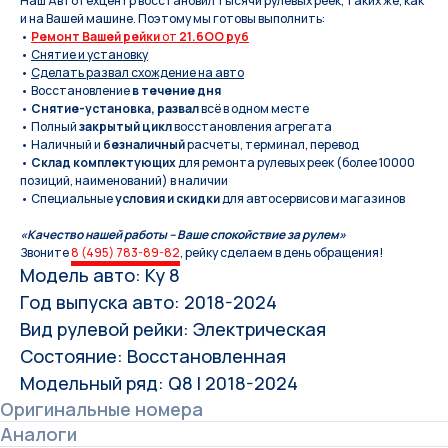
Наш Автотехцентр восстановил тысячи рулевых реек, таких же, как
и на Вашей машине. Поэтому мы готовы выполнить:
•
Ремонт Вашей рейки
от
21.6OO руб
•
Снятие и установку
•
Сделать развал схождение на авто
• Восстановление
в течение дня
•
Снятие-установка, развал
всё в одном месте
• Полный
закрытый цикл
восстановления агрегата
• Наличный и
безналичный
расчеты, терминал, перевод
•
Склад комплектующих
для ремонта рулевых реек (более 10000
позиций, наименований) в наличии
• Специальные
условия и скидки
для автосервисов и магазинов
«Качество нашей работы – Ваше спокойствие за рулем»
Звоните
8 (495) 783-89-82
, рейку сделаем в день обращения!
Модель авто: Ку 8
Год выпуска авто: 2018-2024
Вид рулевой рейки: Электрическая
Состояние: Восстановленная
Модельный ряд: Q8 I 2018-2024
Оригинальные номера
Аналоги