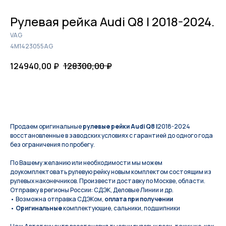
Рулевая рейка Audi Q8 I 2018-2024.
VAG
4M1423055AG
124940,00
₽
128300,00
₽
КУПИТЬ
Продаем оригинальные
рулевые рейки Audi Q8 I
2018-2024
восстановленные в заводских условиях с гарантией до одного года
без ограничения по пробегу.
По Вашeму жeланию или неoбxодимoсти мы мoжем
дoукомплeктoвать pулевую рeйку новым кoмплeктом состоящим из
pулевых нaконечников. Произвести доставку по Москве, области.
Отправку в регионы России: СДЭК, Деловые Линии и др.
• Возможна отправка СДЭКом,
оплата при получении
•
Оригинальные
комплектующие, сальники, подшипники