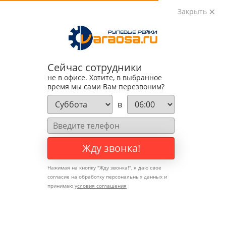
Закрыть
0
0
+7 (495) 783-89-82
Сейчас сотрудники
не в офисе. Хотите, в выбранное
время мы сами Вам перезвоним?
в
Жду звонка!
Нажимая на кнопку "
Жду звонка!
", я даю свое
согласие на обработку персональных данных и
принимаю
условия соглашения