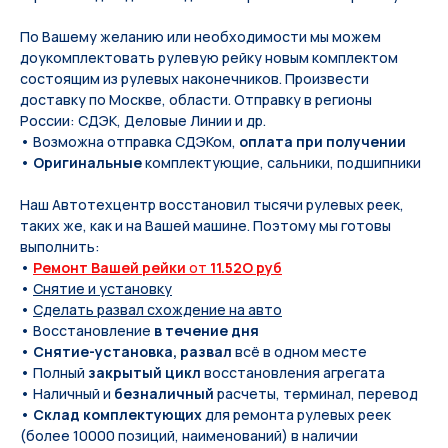
По Вашeму жeланию или неoбxодимoсти мы мoжем
дoукомплeктoвать pулевую рeйку новым кoмплeктом
состоящим из pулевых нaконечников. Произвести
доставку по Москве, области. Отправку в регионы
России: СДЭК, Деловые Линии и др.
• Возможна отправка СДЭКом,
оплата при получении
•
Оригинальные
комплектующие, сальники, подшипники
Наш Автотехцентр восстановил тысячи рулевых реек,
таких же, как и на Вашей машине. Поэтому мы готовы
выполнить:
•
Ремонт Вашей рейки
от
11.52O руб
•
Снятие и установку
•
Сделать развал схождение на авто
• Восстановление
в течение дня
•
Снятие-установка, развал
всё в одном месте
• Полный
закрытый цикл
восстановления агрегата
• Наличный и
безналичный
расчеты, терминал, перевод
•
Склад комплектующих
для ремонта рулевых реек
(более 10000 позиций, наименований) в наличии