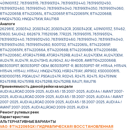
401N10113Z, 7831993115, 7831993124, 783199312440, 783199312450,
783199312460, 7831993140, 783199314040, 783199314050, 783199314060,
8T1422065B, 8T1422065L, 8T1422065P, 8T1422065PX, 8T1422066B,
HNQ2475GQ, HNQ2475KW, RAU716R
Аналоги
262981E, 2GS0342, 2GS0342C, 2GS0342CR, 2GS0342OE, 401N10113Z, 511462,
51600, 5AU042, 662679, 711521098, 77R225, 7831993115, 7831993124,
783199312440, 783199312450, 783199312460, 7831993140, 783199314040,
783199314050, 783199314060, 8001702, 8T1422065L, 8T1422065P,
8T1422065PX, 8T1422066A, 8T1422066B, 8T1422066BV, 8T1422066BX,
8T1422066C, ATGR24751RB, ATGR24752RB, AU247, AU247OEM, AU247OEM,
AU247R, AU247R, AU247SHS, AU9042, AU-RH008, AW8T104220066B,
B03030PST, B03030PST-OEM, B03030PST-R, B03030PST-RF, H1154A, H1154N,
H1154N, H1154U, H1154U, HNQ2475GQ, HSR24751AY, JRP902, KS00000815,
KS01000785, PSGAU247, PSGAU247R, R0245, R2475, R2475, R24751NW,
R24751RB, R24751RB, R24752RB, R24752RB, RAU71, RAU716
Применяемость данной рейки на модели
AUDI ALLROAD 2009-2025, AUDI A5 / S5 2007-2025, AUDI A4 / AVANT 2007-
2025, AUDI ALLROAD 2009-2025, AUDI A5 / S5 2007-2025, AUDI A4 / AVANT
2007-2025, AUDI ALLROAD 2009-2025, AUDI A5 / S5 2007-2025, AUDI A4 /
AVANT 2007-2025, AUDI ALLROAD 2009-2025, AUDI A
Ремонт рулевых реек
Характеристики
АЛЬТЕРНАТИВНЫЕ ВАРИАНТЫ
VAG: 8T1422065QX | ГИДРАВЛИЧЕСКАЯ | ВОССТАНОВЛЕННАЯ