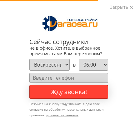
Закрыть
0
0
+7 (495) 783-89-82
Сейчас сотрудники
не в офисе. Хотите, в выбранное
время мы сами Вам перезвоним?
в
Жду звонка!
Нажимая на кнопку "
Жду звонка!
", я даю свое
согласие на обработку персональных данных и
принимаю
условия соглашения