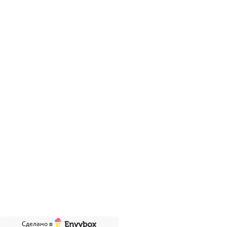
Заказать звонок
info@varaosa.ru
Информация
© 2022 Все права защищены. Любое
копирование материалов без разрешение
правообладателя запрещено.
Политика конфиденциальности
Публичная оферта
Сделано в